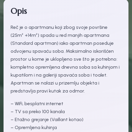
Opis
Reč je o apartmanu koji zbog svoje površine
(25m² +14m²) spada u red manjih apartmana
(Standard apartman) iako apartman poseduje
odvojenu spavaću soba. Maksimalno iskorišćen
prostor u kome je uklopljeno sve što je potrebno:
kompletno opremljena dnevna soba sa kuhinjom i
kupatilom i na galeriji spavaća soba i toalet.
Apartman se nalazi u prizemlju objekta i
predstavlja pravi kutak za odmor.
– WiFi, besplatni internet
– TV sa preko 100 kanala
– Etažno grejanje (Vaillant kotao)
– Opremljena kuhinja