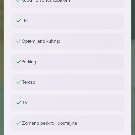
Kupatilo sa tuš kabinom
Lift
Opremljena kuhinja
Parking
Terasa
TV
Zamena peškira i posteljine