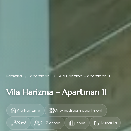
Početna
/
Apartmani
/
Vila Harizma – Apartman 11
Vila Harizma – Apartman 11
Vila Harizma
One-bedroom apartment
39 m²
2 - 2 osoba
1 sobe
1 kupatila