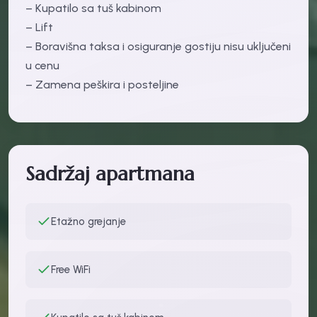
– Kupatilo sa tuš kabinom
– Lift
– Boravišna taksa i osiguranje gostiju nisu uključeni
u cenu
– Zamena peškira i posteljine
Sadržaj apartmana
Etažno grejanje
Free WiFi