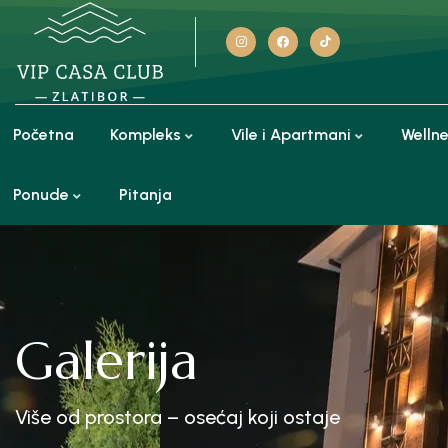
Početna
Kompleks
Vile i Apartmani
Welln
Ponude
Pitanja
Galerija
Više od prostora – osećaj koji ostaje