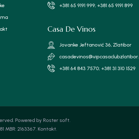
ike
+381 65 9191 999; +381 65 9191 899
ama
Casa De Vinos
akt
Jovanke Jeftanović 36, Zlatibor
casadevinos@vipcasaclubzlatibor
+381 64 843 7570; +381 31 310 1529
eserved. Powered by
Roster soft.
1 MBR: 2163367.
Kontakt
.