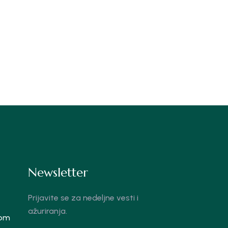
Newsletter
Prijavite se za nedeljne vesti i
ažuriranja.
com