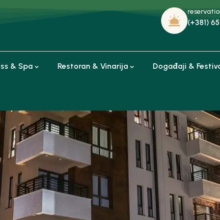
reservati
(+381) 65
ess & Spa
Restoran & Vinarija
Događaji & Festiv