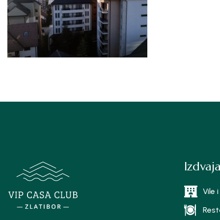
Izdva
Vile
Resto