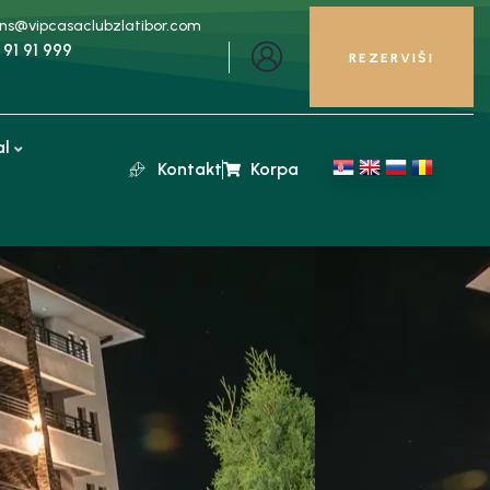
ons@vipcasaclubzlatibor.com
 91 91 999
REZERVIŠI
al
Kontakt
Korpa