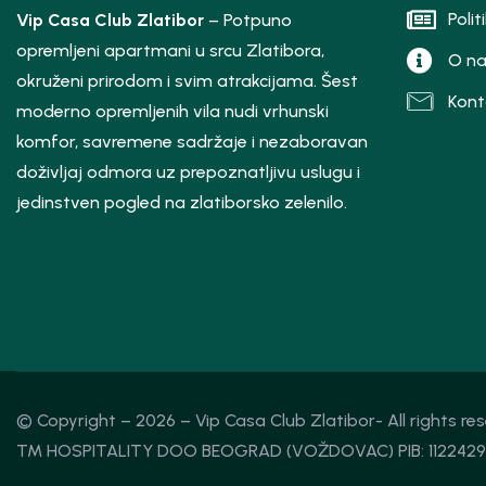
Polit
Vip Casa Club Zlatibor
– Potpuno
opremljeni apartmani u srcu Zlatibora,
O n
okruženi prirodom i svim atrakcijama. Šest
Kont
moderno opremljenih vila nudi vrhunski
komfor, savremene sadržaje i nezaboravan
doživljaj odmora uz prepoznatljivu uslugu i
jedinstven pogled na zlatiborsko zelenilo.
© Copyright – 2026 – Vip Casa Club Zlatibor- All rights r
TM HOSPITALITY DOO BEOGRAD (VOŽDOVAC) PIB: 11224298