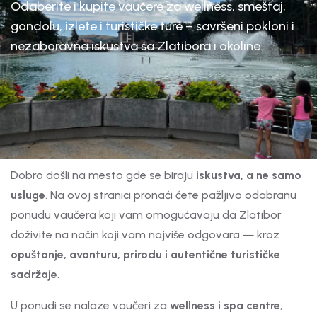
Odaberite i kupite vaučere za wellness, smeštaj,
gondolu, izlete i turističke ture – savršeni pokloni i
nezaboravna iskustva sa Zlatibora i okoline.
Dobro došli na mesto gde se biraju
iskustva, a ne samo
usluge
. Na ovoj stranici pronaći ćete pažljivo odabranu
ponudu vaučera koji vam omogućavaju da Zlatibor
doživite na način koji vam najviše odgovara — kroz
opuštanje, avanturu, prirodu i autentične turističke
sadržaje
.
U ponudi se nalaze vaučeri za
wellness i spa centre
,