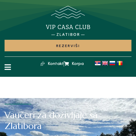
REZERVIŠI
Kontakt
Korpa
Vaučeri za doživljaje sa
Zlatibora