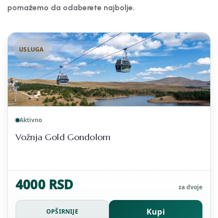
pomažemo da odaberete najbolje.
USLUGA
Aktivno
Vožnja Gold Gondolom
4000 RSD
za dvoje
Kupi
OPŠIRNIJE