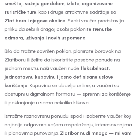
smeštaj
,
vožnju gondolom
,
izlete
,
organizovane
turističke ture
, kao i druge atraktivne sadržaje sa
Zlatibora i njegove okoline
. Svaki vaučer predstavlja
priliku da sebi ili dragoj osobi poklonite
trenutke
odmora, uživanja i novih uspomena
.
Bilo da tražite savršen poklon, planirate boravak na
Zlatiboru ili želite da iskoristite posebne ponude na
jednom mestu, naši vaučeri nude
fleksibilnost,
jednostavnu kupovinu i jasno definisane uslove
korišćenja
. Kupovina se obavlja online, a vaučeri su
dostupni u digitalnom formatu — spremni za korišćenje
ili poklanjanje u samo nekoliko klikova.
Istražite raznovrsnu ponudu ispod i izaberite vaučer koji
najbolje odgovara vašem raspoloženju, interesovanjima
ili planovima putovanja.
Zlatibor nudi mnogo — mi vam