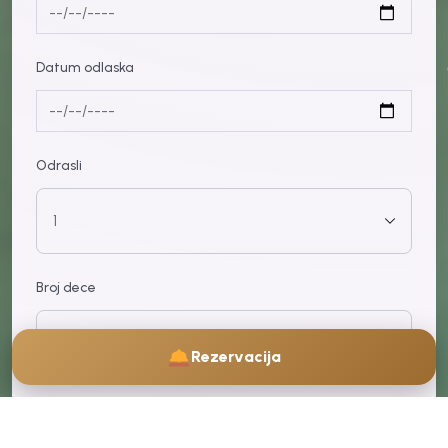
Datum odlaska
Odrasli
Broj dece
Rezervacija
Ime i prezime