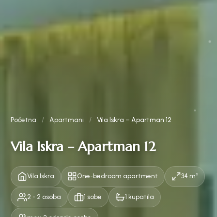
Početna
/
Apartmani
/
Vila Iskra – Apartman 12
Vila Iskra – Apartman 12
Vila Iskra
One-bedroom apartment
34 m²
2 - 2 osoba
1 sobe
1 kupatila