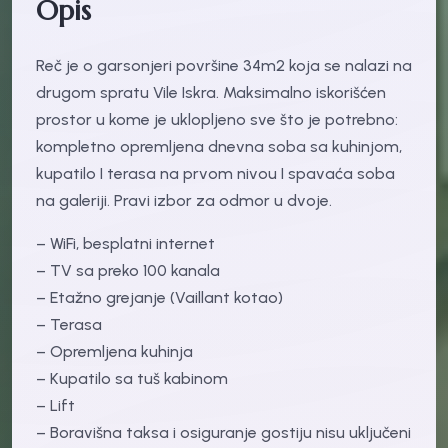
Opis
Reč je o garsonjeri površine 34m2 koja se nalazi na
drugom spratu Vile Iskra. Maksimalno iskorišćen
prostor u kome je uklopljeno sve što je potrebno:
kompletno opremljena dnevna soba sa kuhinjom,
kupatilo I terasa na prvom nivou I spavaća soba
na galeriji. Pravi izbor za odmor u dvoje.
– WiFi, besplatni internet
– TV sa preko 100 kanala
– Etažno grejanje (Vaillant kotao)
– Terasa
– Opremljena kuhinja
– Kupatilo sa tuš kabinom
– Lift
– Boravišna taksa i osiguranje gostiju nisu uključeni