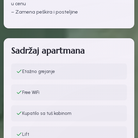
u cenu
– Zamena peškira i posteljine
Sadržaj apartmana
Etažno grejanje
Free WiFi
Kupatilo sa tuš kabinom
Lift