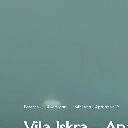
Početna
/
Apartmani
/
Vila Iskra – Apartman 19
Vila Iskra – A