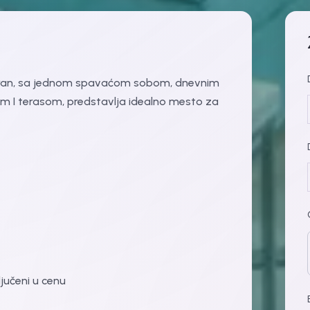
oran, sa jednom spavaćom sobom, dnevnim
m I terasom, predstavlja idealno mesto za
ljučeni u cenu