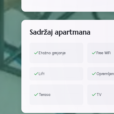
Sadržaj apartmana
Etažno grejanje
Free WiFi
Lift
Opremljen
Terasa
TV