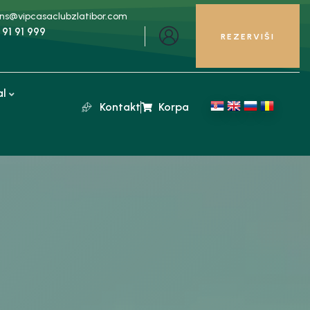
ons@vipcasaclubzlatibor.com
 91 91 999
REZERVIŠI
al
Kontakt
Korpa