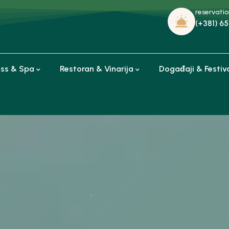
reservati
(+381) 65
ess & Spa
Restoran & Vinarija
Događaji & Festiv