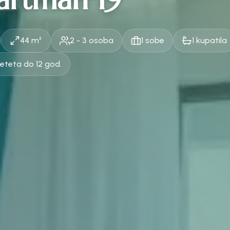
44 m²
2 - 3 osoba
1 sobe
1 kupatila
deteta do 12 god.