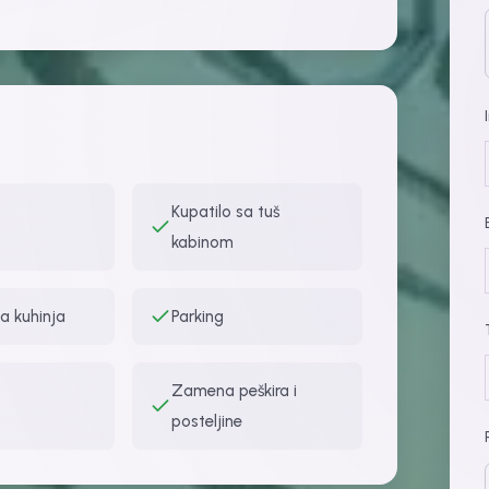
Kupatilo sa tuš
kabinom
a kuhinja
Parking
Zamena peškira i
posteljine