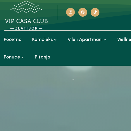
Početna
Kompleks
Vile i Apartmani
Welln
Ponude
Pitanja