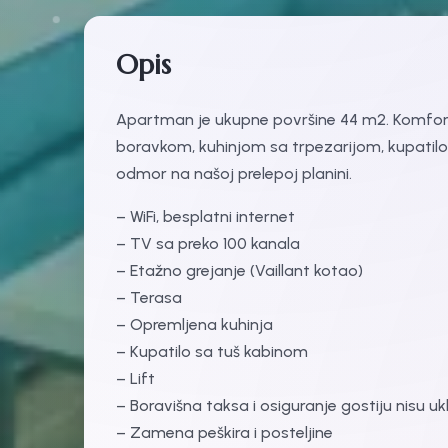
Opis
Apartman je ukupne površine 44 m2. Komf
boravkom, kuhinjom sa trpezarijom, kupatilo
odmor na našoj prelepoj planini.
– WiFi, besplatni internet
– TV sa preko 100 kanala
– Etažno grejanje (Vaillant kotao)
– Terasa
– Opremljena kuhinja
– Kupatilo sa tuš kabinom
– Lift
– Boravišna taksa i osiguranje gostiju nisu uk
– Zamena peškira i posteljine