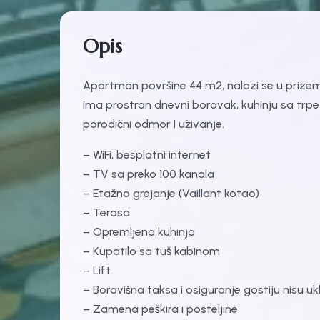
Opis
Apartman površine 44 m2, nalazi se u prizeml
ima prostran dnevni boravak, kuhinju sa trpez
porodični odmor I uživanje.
– WiFi, besplatni internet
– TV sa preko 100 kanala
– Etažno grejanje (Vaillant kotao)
– Terasa
– Opremljena kuhinja
– Kupatilo sa tuš kabinom
– Lift
– Boravišna taksa i osiguranje gostiju nisu uk
– Zamena peškira i posteljine