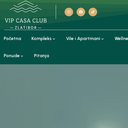
Početna
Kompleks
Vile i Apartmani
Welln
Ponude
Pitanja