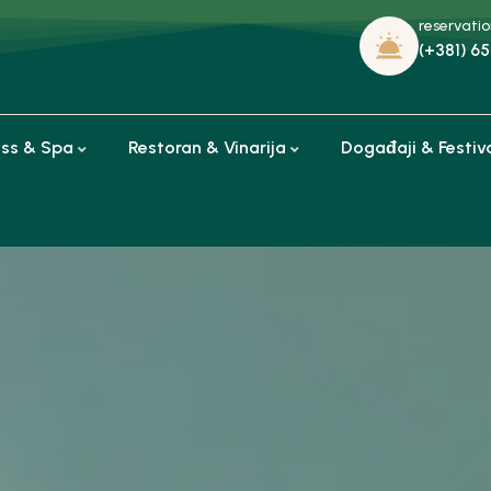
reservati
(+381) 65
ess & Spa
Restoran & Vinarija
Događaji & Festiv