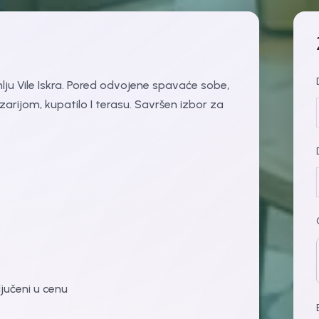
ju Vile Iskra. Pored odvojene spavaće sobe,
arijom, kupatilo I terasu. Savršen izbor za
ljučeni u cenu