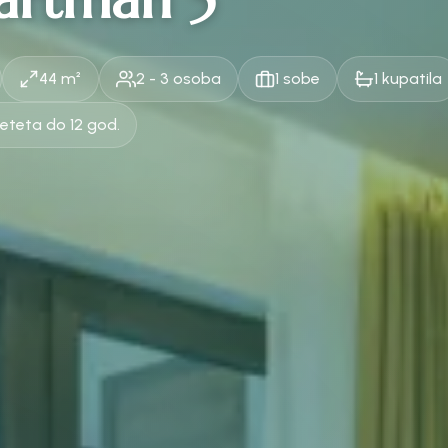
44 m²
2 - 3 osoba
1 sobe
1 kupatila
deteta do 12 god.