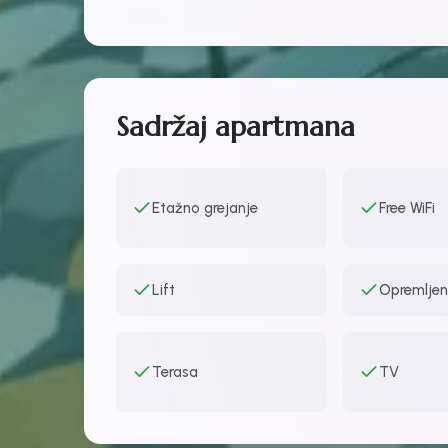
Sadržaj apartmana
Etažno grejanje
Free WiFi
Lift
Opremljen
Terasa
TV