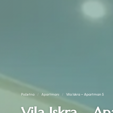
Početna
/
Apartmani
/
Vila Iskra – Apartman 5
Vila Iskra – A