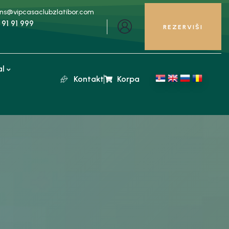
ons@vipcasaclubzlatibor.com
 91 91 999
REZERVIŠI
al
Kontakt
Korpa