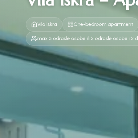
Vila Iskra
One-bedroom apartment
max 3 odrasle osobe ili 2 odrasle osobe i 2 