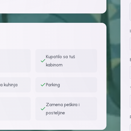
Kupatilo sa tuš
kabinom
a kuhinja
Parking
Zamena peškira i
posteljine