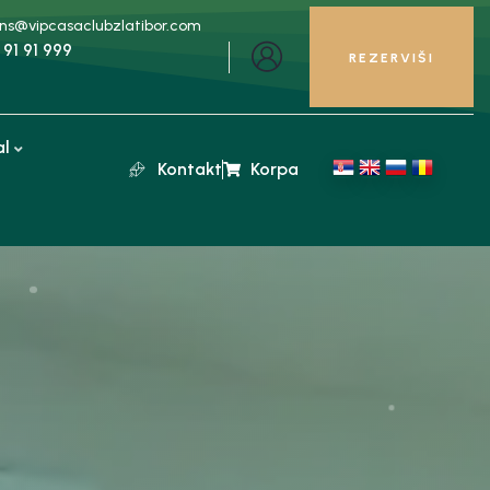
ons@vipcasaclubzlatibor.com
 91 91 999
REZERVIŠI
al
Kontakt
Korpa