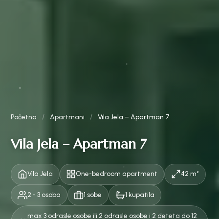
Početna
/
Apartmani
/
Vila Jela – Apartman 7
Vila Jela – Apartman 7
Vila Jela
One-bedroom apartment
42 m²
2 - 3 osoba
1 sobe
1 kupatila
max 3 odrasle osobe ili 2 odrasle osobe i 2 deteta do 12