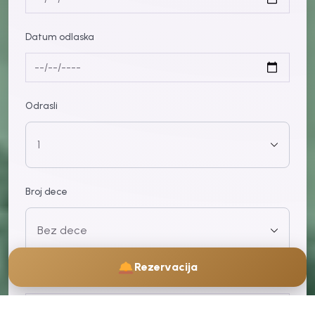
Datum odlaska
Odrasli
Broj dece
Rezervacija
Ime i prezime