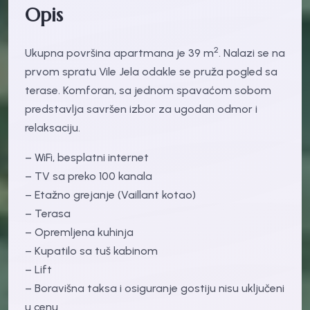
Opis
2
Ukupna površina apartmana je 39 m
. Nalazi se na
prvom spratu Vile Jela odakle se pruža pogled sa
terase. Komforan, sa jednom spavaćom sobom
predstavlja savršen izbor za ugodan odmor i
relaksaciju.
– WiFi, besplatni internet
– TV sa preko 100 kanala
– Etažno grejanje (Vaillant kotao)
– Terasa
– Opremljena kuhinja
– Kupatilo sa tuš kabinom
– Lift
– Boravišna taksa i osiguranje gostiju nisu uključeni
u cenu