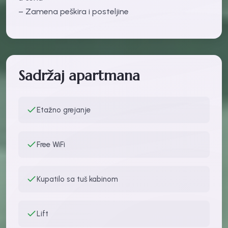
– Zamena peškira i posteljine
Sadržaj apartmana
Etažno grejanje
Free WiFi
Kupatilo sa tuš kabinom
Lift