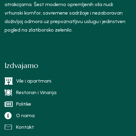
atrakcijama. Šest moderno opremljenih vila nudi
vrhunski komfor, savremene sadržaje i nezaboravan
doživljaj odmora uz prepoznatljivu uslugu i jedinstven
pogled na zlatiborsko zelenilo.
Izdvajamo
Vile i apartmani
Restoran i Vinarija
Politike
O nama
Kontakt