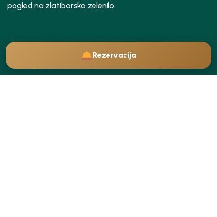
pogled na zlatiborsko zelenilo.
Rezervacija
Izdvajamo
Vile i apartmani
Restoran i Vinarija
Politike
O nama
Kontakt
Kontakt