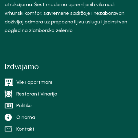
atrakcijama. Šest moderno opremljenih vila nudi
vrhunski komfor, savremene sadržaje i nezaboravan
doživljaj odmora uz prepoznatljivu uslugu i jedinstven
pogled na zlatiborsko zelenilo.
Izdvajamo
Vile i apartmani
Restoran i Vinarija
Politike
O nama
Kontakt