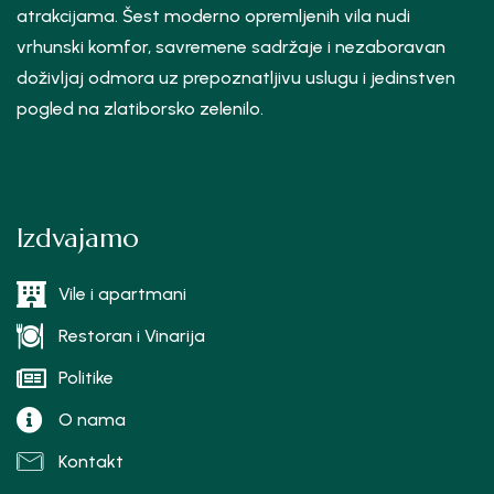
atrakcijama. Šest moderno opremljenih vila nudi
vrhunski komfor, savremene sadržaje i nezaboravan
doživljaj odmora uz prepoznatljivu uslugu i jedinstven
pogled na zlatiborsko zelenilo.
Izdvajamo
Vile i apartmani
Restoran i Vinarija
Politike
O nama
Kontakt